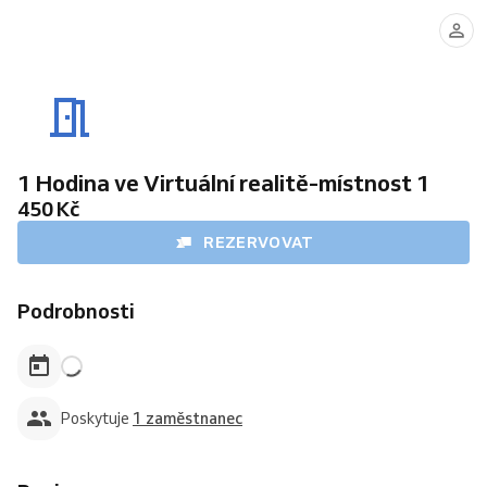
Herna
Virtuální
reality-
Modrá
místnost6
1 Hodina ve Virtuální realitě-místnost 1
450 Kč
REZERVOVAT
Podrobnosti
Poskytuje
1 zaměstnanec