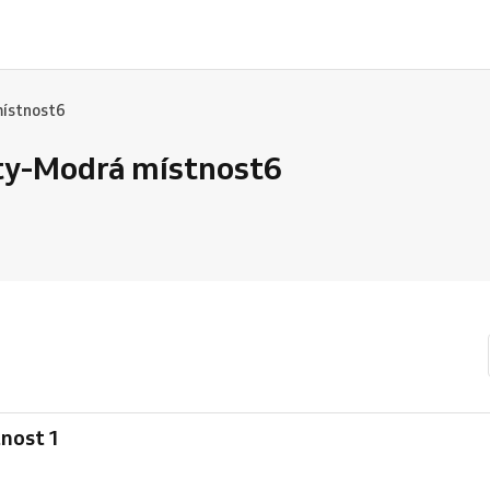
místnost6
ity-Modrá místnost6
tnost 1