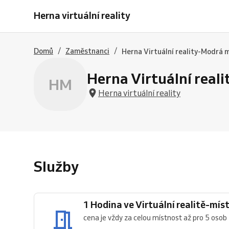
Hodina
Hodiny
oslava
Herna virtuální reality
ve
ve
3
Virtuální
Virtuální
hod-
realitě-
realitě-
místnost
místnost
místnost
1
/
/
Domů
Zaměstnanci
Herna Virtuální reality-Modrá 
1
1
Herna Virtuální real
HM
Herna virtuální reality
Služby
1 Hodina ve Virtuální realitě-mís
cena je vždy za celou místnost až pro 5 osob