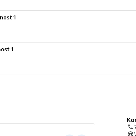
tnost 1
d-místnost 1
K