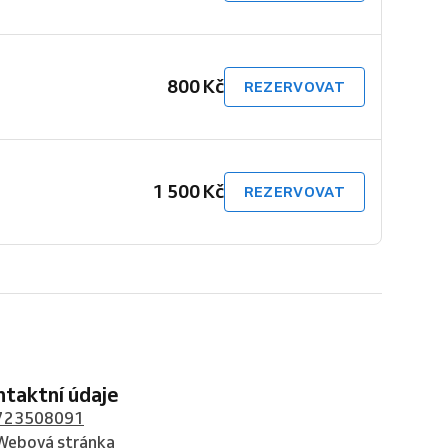
800 Kč
REZERVOVAT
1 500 Kč
REZERVOVAT
ontaktní údaje
723508091
Webová stránka