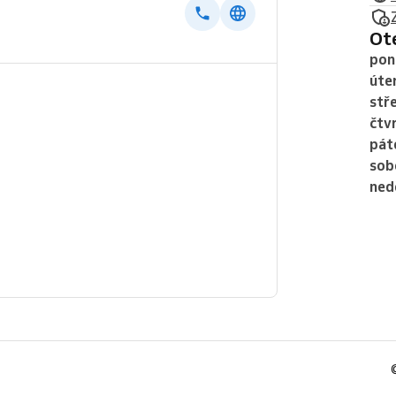
O
pon
úte
stř
čtv
pát
sob
ned