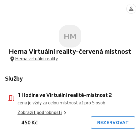
Hodina
Hodiny
oslava
ve
ve
3
Virtuální
Virtuální
hod
realitě-
realitě-
-
místnost
místnost
místnost
2
2
2
HM
Herna Virtuální reality-červená místnost
Herna virtuální reality
Služby
1 Hodina ve Virtuální realitě-místnost 2
cena je vždy za celou místnost až pro 5 osob
Zobrazit podrobnosti
450 Kč
REZERVOVAT